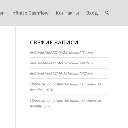
ог
Infinite Cashflow
Контакты
Вход
СВЕЖИЕ ЗАПИСИ
6b81bdd4da83274f9287a9bae34876aa
6b81bdd4da83274f9287a9bae34876aa
6b81bdd4da83274f9287a9bae34876aa
Прибыль по программе Infinite Cashflow за
декабрь, 2020
Прибыль по программе Infinite Cashflow за
ноябрь, 2020