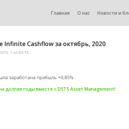
Главная
О нас
Новости и бл
nfinite Cashflow за октябрь, 2020
/
 DSTS
от
DS TS
была заработана прибыль +0,85% .
а долгие годы вместе с DSTS Asset Management!